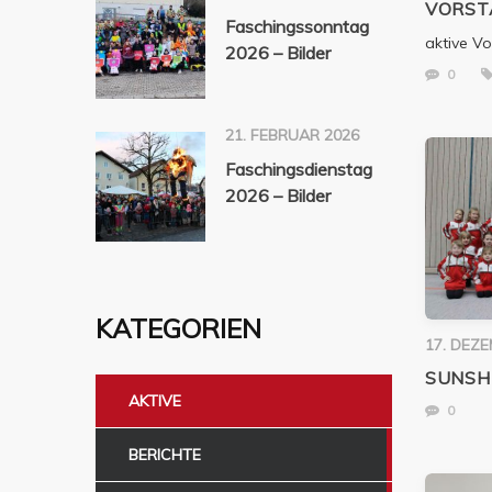
VORST
Faschingssonntag
aktive V
2026 – Bilder
0
21. FEBRUAR 2026
Faschingsdienstag
2026 – Bilder
KATEGORIEN
17. DEZ
SUNSHI
AKTIVE
0
BERICHTE