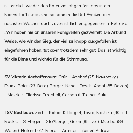
ist, endlich wieder das Potenzial abgerufen, das in der
Mannschaft steckt und so können die Rot-Weißen den
nächsten Wochen auch zuversichtlich entgegensehen. Petrovic:
„Wir haben nie an unseren Fähigkeiten gezweifelt. Die Art und
Weise, wie wir den Sieg, der viel zu knapp ausgefallen ist,
eingefahren haben, tut aber trotzdem sehr gut. Das ist wichtig
für die Birne und wichtig für die Stimmung.“
SV Viktoria Aschaffenburg:
Grün – Azahaf (75. Navrotskyi),
Franz, Baier (23. Berg), Borger, Nene – Desch, Asani (85. Bozan)
– Makridis, Elidrisse Errahhali, Cassaniti. Trainer: Sulu.
TSV Buchbach:
Zech – Bahar, K. Hingerl, Tavra, Mattera (90. + 1
Mackic) – S. Hingerl – Stoßberger, Gashi (85. Ivelj), Muteba (88.
Walter), Heiland (77. M’bila) – Ammari. Trainer: Petrovic.