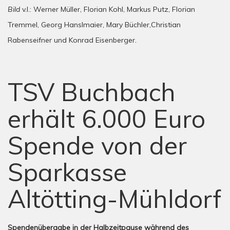
Bild
v.l.: Werner Müller, Florian Kohl, Markus Putz, Florian
Tremmel, Georg Hanslmaier, Mary Büchler,Christian
Rabenseifner und Konrad Eisenberger
.
TSV Buchbach
erhält 6.000 Euro
Spende von der
Sparkasse
Altötting-Mühldorf
Spendenübergabe in der Halbzeitpause während des